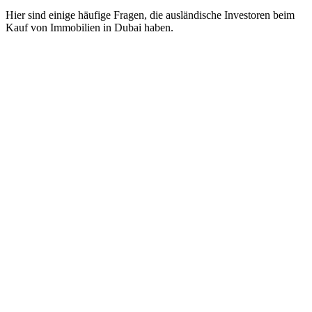
Hier sind einige häufige Fragen, die ausländische Investoren beim 
Kauf von Immobilien in Dubai haben.
Ab €394.000
Lieferung Mai 2028
Flexibler Zahlungsplan
Starting from €394,000
Delivery May 2028
Flexible payment plan