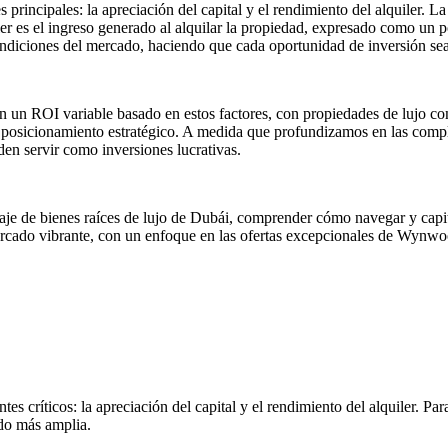
cipales: la apreciación del capital y el rendimiento del alquiler. La ap
ler es el ingreso generado al alquilar la propiedad, expresado como un 
ndiciones del mercado, haciendo que cada oportunidad de inversión sea
ran un ROI variable basado en estos factores, con propiedades de luj
 posicionamiento estratégico. A medida que profundizamos en las compl
en servir como inversiones lucrativas.
aje de bienes raíces de lujo de Dubái, comprender cómo navegar y capita
ercado vibrante, con un enfoque en las ofertas excepcionales de Wynw
es críticos: la apreciación del capital y el rendimiento del alquiler. P
do más amplia.